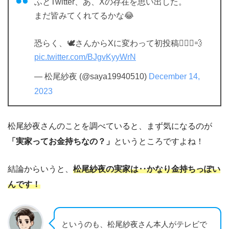
ふとTwitter、あ、Xの存在を思い出した。
まだ皆みてくれてるかな😂
恐らく、🕊さんからXに変わって初投稿🤦🏽‍♀️💨
pic.twitter.com/BJgvKyyWrN
— 松尾紗夜 (@saya19940510)
December 14,
2023
松尾紗夜さんのことを調べていると、まず気になるのが
「実家ってお金持ちなの？」
というところですよね！
結論からいうと、
松尾紗夜の実家は‥かなり金持ちっぽい
んです！
というのも、松尾紗夜さん本人がテレビで