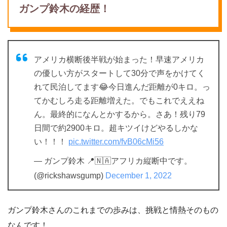
ガンプ鈴木の経歴！
アメリカ横断後半戦が始まった！早速アメリカ
の優しい方がスタートして30分で声をかけてく
れて民泊してます😂今日進んだ距離が0キロ。っ
てかむしろ走る距離増えた。でもこれでええね
ん。最終的になんとかするから。さあ！残り79
日間で約2900キロ。超キツイけどやるしかな
い！！！
pic.twitter.com/fvB06cMi56
— ガンプ鈴木 📍🇳🇦アフリカ縦断中です。
(@rickshawsgump)
December 1, 2022
ガンプ鈴木さんのこれまでの歩みは、挑戦と情熱そのもの
なんです！