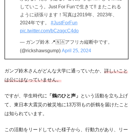
していこう。Just For Funで生きて!! またこれる
ように頑張ります！写真は2019年、2023年、
2024年です。
#JustForFun
pic.twitter.com/bCzqgcC4do
— ガンプ鈴木 📍🇳🇦アフリカ縦断中です。
(@rickshawsgump)
April 25, 2024
ガンプ鈴木さんがどんな大学に通っていたか、
詳しいこと
は公にはなっていません。
ですが、学生時代に
「
鶴のひと声
」
という活動を立ち上げ
て、東日本大震災の被災地に13万羽もの折鶴を届けたこと
は知られています。
この活動をリードしていた様子から、行動力があり、リー