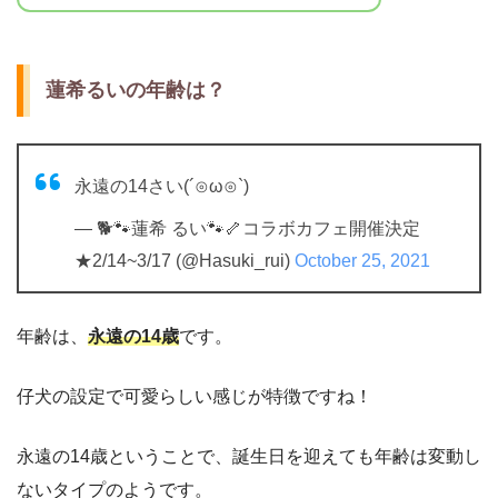
蓮希るいの年齢は？
永遠の14さい(´⊙ω⊙`)
— 🐕🐾蓮希 るい🐾🦴コラボカフェ開催決定
★2/14~3/17 (@Hasuki_rui)
October 25, 2021
年齢は、
永遠の14歳
です。
仔犬の設定で可愛らしい感じが特徴ですね！
永遠の14歳ということで、誕生日を迎えても年齢は変動し
ないタイプのようです。