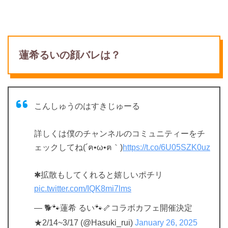
蓮希るいの顔バレは？
こんしゅうのはすきじゅーる
詳しくは僕のチャンネルのコミュニティーをチ
ェックしてね(´ฅ•ω•ฅ｀)
https://t.co/6U05SZK0uz
✱拡散もしてくれると嬉しいポチリ
pic.twitter.com/IQK8mi7lms
— 🐕🐾蓮希 るい🐾🦴コラボカフェ開催決定
★2/14~3/17 (@Hasuki_rui)
January 26, 2025