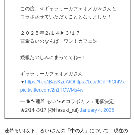
この度、≪ギャラリーカフェオメガ≫さんと
コラボさせていただくこととなりました！
２０２５年２/１４▶３/１７
蓮希るいのなんばーワン！カフェ☕
続報たのしみにまっててね~！
ギャラリーカフェオメガさん
▼
https://t.co/jBasKzgAtO
https://t.co/9CdP6GhIVx
pic.twitter.com/2n1TOWMs4w
— 🐕🐾蓮希 るい🐾🦴コラボカフェ開催決定
★2/14~3/17 (@Hasuki_rui)
January 4, 2025
蓮希るい(以下、るい)さんの「中の人」について、現在の