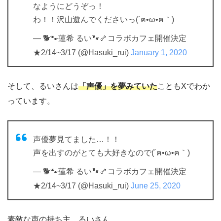
なようにどうぞっ！
わ！！沢山遊んでくださいっ(´ฅ•ω•ฅ｀)
— 🐕🐾蓮希 るい🐾🦴コラボカフェ開催決定
★2/14~3/17 (@Hasuki_rui)
January 1, 2020
そして、るいさんは
「声優」を夢みていた
こともXでわか
っています。
声優夢見てました…！！
声を出すのがとても大好きなので(´ฅ•ω•ฅ｀)
— 🐕🐾蓮希 るい🐾🦴コラボカフェ開催決定
★2/14~3/17 (@Hasuki_rui)
June 25, 2020
素敵な声の持ち主、るいさん。