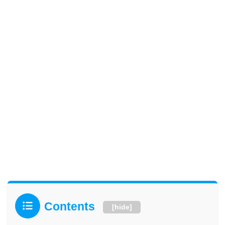
Contents
[
hide
]