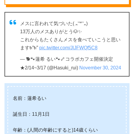
メスに言われて気づいた( ᎔˘꒳˘᎔)
13万人のメスありがとう🐶✨
これからもたくさんメスを食べていこうと思い
ますŧ‹”ŧ‹”
pic.twitter.com/JlJFWQf5C8
— 🐕🐾蓮希 るい🐾🦴コラボカフェ開催決定
★2/14~3/17 (@Hasuki_rui)
November 30, 2024
名前：蓮希るい
誕生日：11月1日
年齢：(人間の年齢にすると)14歳くらい