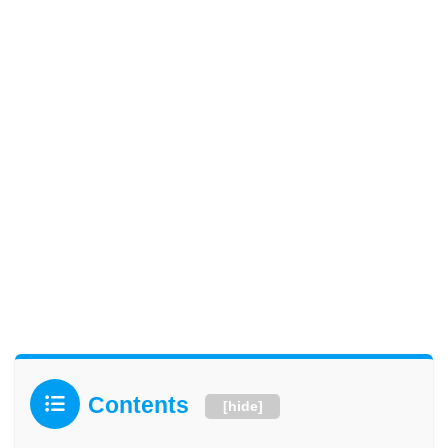
Contents
[
hide
]