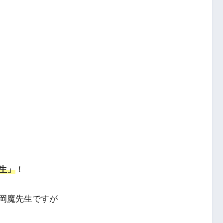
生」
！
る岡魔先生ですが