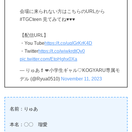
会場に来られない方はこちらのURLから
#TGCteen 見てみてね♥️♥️♥️
【配信URL】
・You Tube
https://t.co/uqIGrKrK4D
・Twitter
https://t.co/wiwkrdtQv0
pic.twitter.com/EtoHghx0Xa
— りゅあ💄💋小学生ギャル♡KOGYARU専属モ
デル (@Ryua0510)
November 11, 2023
名前：りゅあ
本名：〇〇 瑠愛