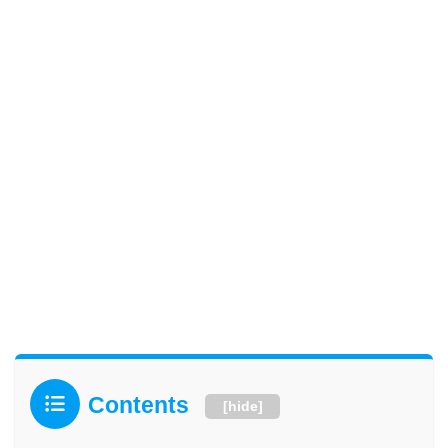
Contents
[
hide
]