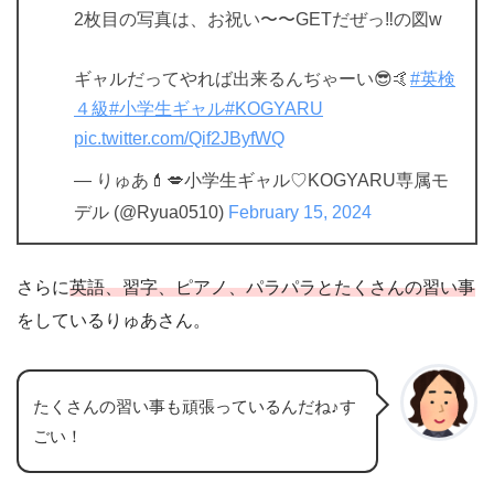
2枚目の写真は、お祝い〜〜GETだぜっ‼️の図w
ギャルだってやれば出来るんぢゃーい😎🤙
#英検
４級
#小学生ギャル
#KOGYARU
pic.twitter.com/Qif2JByfWQ
— りゅあ💄💋小学生ギャル♡KOGYARU専属モ
デル (@Ryua0510)
February 15, 2024
さらに
英語、習字、ピアノ、パラパラとたくさんの習い事
をしているりゅあさん。
たくさんの習い事も頑張っているんだね♪す
ごい！