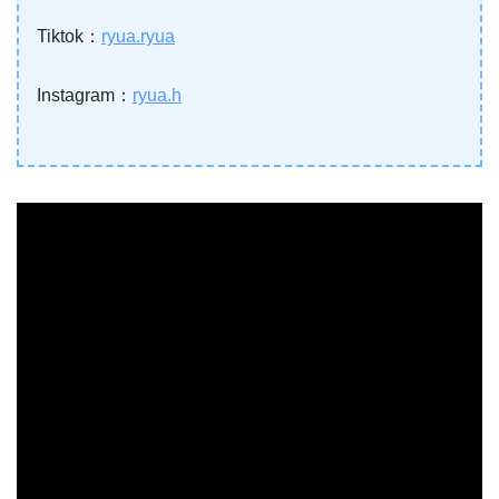
Tiktok：
ryua.ryua
Instagram：
ryua.h