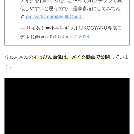
メイクを初めてみたいな〜って方❗️プチプラで真
似しやすいと思うので、是非参考にしてみてね
💕︎
pic.twitter.com/3yOt6C5udl
— りゅあ💄💋小学生ギャル♡KOGYARU専属モ
デル (@Ryua0510)
June 7, 2024
りゅあさんの
すっぴん画像は、メイク動画で公開
していま
す。