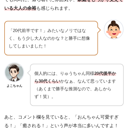
いる大人の余裕
も感じられます。
「20代前半です！」みたいなノリではな
く、もう少し大人なのかな？と勝手に想像
してしまいました！
個人的には、りゅうちゃん同様
20代後半か
ら30代くらい
かなぁ、なんて思っています
よこちゃん
（あくまで勝手な推測なので、あしから
ず！笑）。
あと、コメント欄を見ていると、「おんちゃん可愛すぎ
る！」「癒される！」という声が本当に多いんですよ！