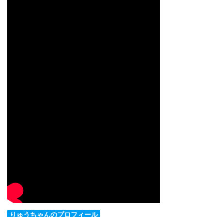
りゅうちゃんのプロフィール