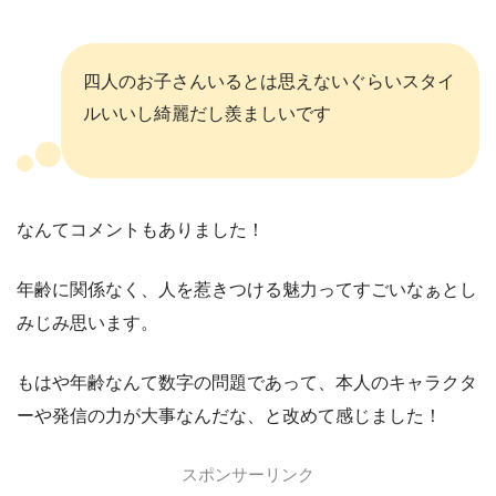
四人のお子さんいるとは思えないぐらいスタイ
ルいいし綺麗だし羨ましいです
なんてコメントもありました！
年齢に関係なく、人を惹きつける魅力ってすごいなぁとし
みじみ思います。
もはや年齢なんて数字の問題であって、本人のキャラクタ
ーや発信の力が大事なんだな、と改めて感じました！
スポンサーリンク