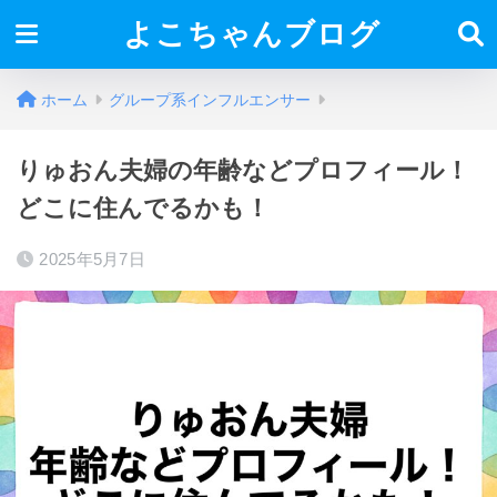
よこちゃんブログ
ホーム
グループ系インフルエンサー
りゅおん夫婦の年齢などプロフィール！
どこに住んでるかも！
2025年5月7日