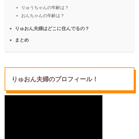
りゅうちゃんの年齢は？
おんちゃんの年齢は？
りゅおん夫婦はどこに住んでるの？
まとめ
りゅおん夫婦のプロフィール！