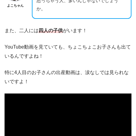
思っちゃう人、多いんじゃないでしょう
よこちゃん
か。
また、二人には
四人の子供
がいます！
YouTube動画を見ていても、ちょこちょこお子さんも出て
いるんですよね！
特に4人目のお子さんの出産動画は、涙なしでは見られな
いですよ！