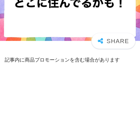
記事内に商品プロモーションを含む場合があります