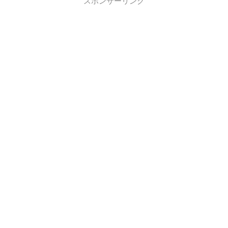
スポンサーリンク