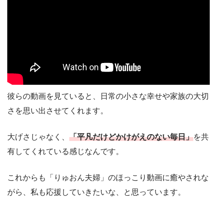
彼らの動画を見ていると、日常の小さな幸せや家族の大切
さを思い出させてくれます。
大げさじゃなく、
「平凡だけどかけがえのない毎日」
を共
有してくれている感じなんです。
これからも「りゅおん夫婦」のほっこり動画に癒やされな
がら、私も応援していきたいな、と思っています。