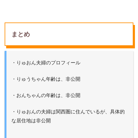
まとめ
・りゅおん夫婦のプロフィール
・りゅうちゃん年齢は、非公開
・おんちゃんの年齢は、非公開
・りゅおんの夫婦は関西圏に住んでいるが、具体的
な居住地は非公開